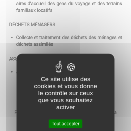
aires d’accueil des gens du voyage et des terrains
familiaux locatifs
DÉCHETS MÉNAGERS
Collecte et traitement des déchets des ménages et
déchets assimilés
ASSAINISSEMENT
Assainissement des eaux usées
Ce site utilise des
cookies et vous donne
le contrôle sur ceux
ORGANIGRAMME
que vous souhaitez
activer
PRESIDENCE: Philippe PROST - Maire de Sarogna
Tout accepter
VICES-PRESIDENCES: