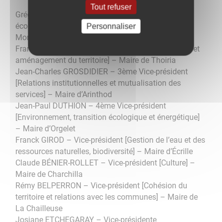
Tout refuser
Grégoire LONG – 1er Vice-président [Attractivité
économique et emploi] – Maire de Moirans-en-
Personnaliser
Montagne
Frank STEYAERT – 2ème Vice-président [Tourisme et
aménagement du territoire] – Maire de Thoiria
Jean-Charles GROSDIDIER – 3ème Vice-président
[Relations institutionnelles et mutualisation des
services] – Maire d’Arinthod
Jean-Paul DUTHION – 4ème Vice-président
[Environnement, transition écologique et énergétique]
– Maire d’Orgelet
Franck GIROD – Vice-président [Gestion de l’eau et des
ressources naturelles, biodiversité] – Maire d’Écrille
Claude BÉNIER-ROLLET – Vice-président [Culture] –
Maire de Charchilla
Rémy BELPERRON – Vice-président [Cohésion du
territoire et relations avec les communes] – Maire de
La Chailleuse
Josiane ETCHEGARAY – Vice-présidente