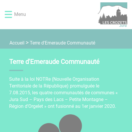
Lien
Lien
Lien
Lien
Panneau de gestion des cookies
d'accès
d'accès
d'accès
d'accès
Menu
rapide
rapide
rapide
rapide
au
au
à
au
menu
contenu
la
pied
principal
recherche
de
Terre d'Emeraude Communauté
Accueil
page
Terre d'Emeraude Communauté
Suite à la loi NOTRe (Nouvelle Organisation
Territoriale de la République) promulguée le
7.08.2015, les quatre communautés de communes «
Jura Sud – Pays des Lacs – Petite Montagne –
Région d’Orgelet » ont fusionné au 1er janvier 2020.