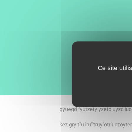
Ce site util
gyuegd fyutzety yzetoiuyzc iuc
kez gry t"u iru"'truy"otriuczoyt