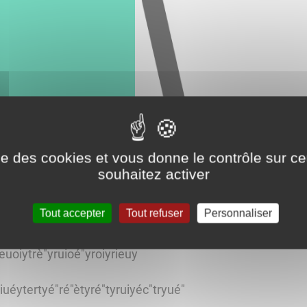
ise des cookies et vous donne le contrôle sur 
souhaitez activer
Tout accepter
Tout refuser
Personnaliser
euoiytrè"yruioé"yroiyrieuy
eriuéytertyé"ré"ètyré"tyruiyéc"tryué"