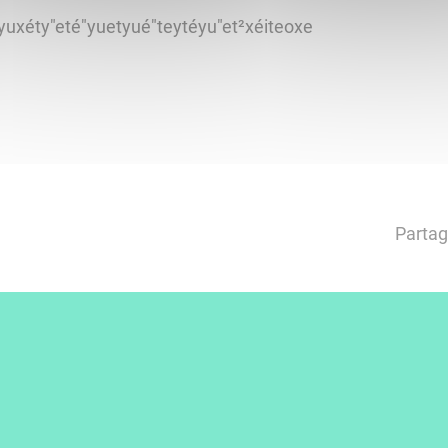
yuxéty"eté"yuetyué"teytéyu"et²xéiteoxe
Partag