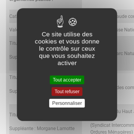
Catherine Schaeffer
Terre d’Émeraude 
Valérie Bertois
C.N.A.S (Caisse Nati
Ce site utilise des
cookies et vous donne
Titulaire : Catherine Schaeffer
le contrôle sur ceux
P.N.R.H.J. (Parc Nat
que vous souhaitez
Suppléant : Alain Lemangnen
activer
Titulaire : Catherine Schaeffer
Tout accepter
Association des com
Suppléante : Morgane Lamotte
Tout refuser
Personnaliser
S.I.C.T.O.M. du Haut
Titulaire : Valérie Bertois
(Syndicat Intercommu
Suppléante : Morgane Lamotte
Ordures Ménagères)