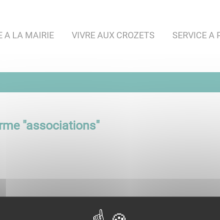
A LA MAIRIE
VIVRE AUX CROZETS
SERVICE A 
rme "
associations
"
ivent et dynamisent le village des Crozets. Voici une lis
souhaitez les contacter.