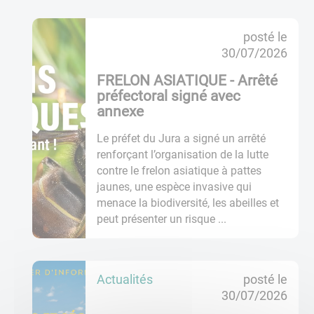
6
posté le
a
30/07/2026
c
t
FRELON ASIATIQUE - Arrêté
u
préfectoral signé avec
a
annexe
l
i
Le préfet du Jura a signé un arrêté
t
renforçant l’organisation de la lutte
é
contre le frelon asiatique à pattes
s
jaunes, une espèce invasive qui
a
menace la biodiversité, les abeilles et
ff
peut présenter un risque ...
i
c
h
Actualités
posté le
é
30/07/2026
e