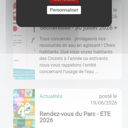
Actualités
posté le
Personnaliser
25/06/2026
Sécheresse - 30 juillet 2026 >
Tous concernés : protégeons nos
ressources en eau en agissant ! Chers
habitants ,Que vous soyez habitants
des Crozets à l'année ou estivants
nous vous rappelons l'arrêté
concernant l'usage de l'eau ...
Actualités
posté le
19/06/2026
Rendez-vous du Parc - ETE
2026